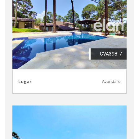
CVA398-7
Lugar
Avándaro