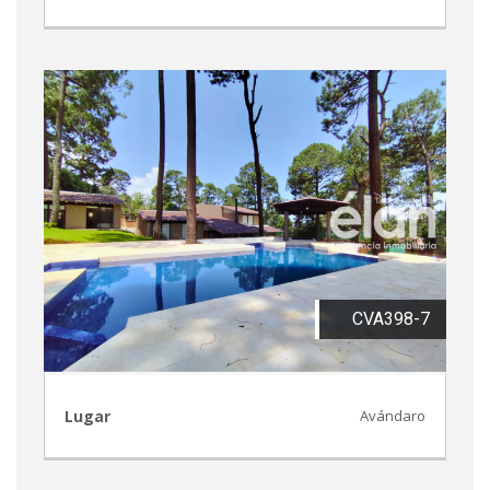
CVA398-7
Lugar
Avándaro