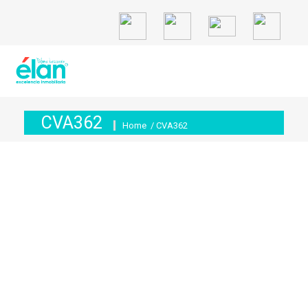
CVA362
Home
/ CVA362