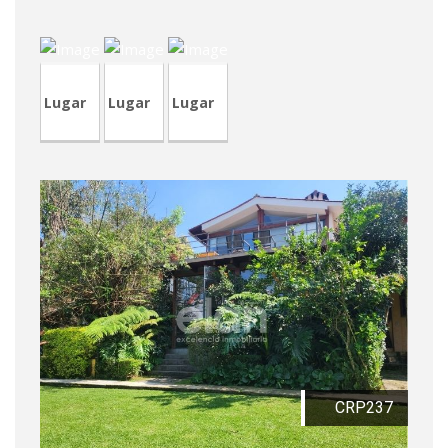
CVP341
CRA157
LCV021
Lugar
Lugar
Lugar
CRP237