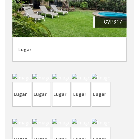
CVP317
Lugar
DV12-
1
DV12
CVP315
CVA403
TVA183
Lugar
Lugar
Lugar
Lugar
Lugar
RVA38
RVM1
CVP312
TVP85
CRP229