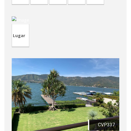
CVA427
Lugar
CVP337