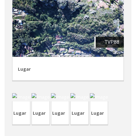
TVP88
Lugar
TVP89
TVP86
TVP87
TVA187
CVA411
Lugar
Lugar
Lugar
Lugar
Lugar
TVP84-
CRA210-
1
RVA38
CRT74
CVP318
2