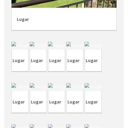
Lugar
CVP335
TVP92
CVA423
CVA424
CVP336
Lugar
Lugar
Lugar
Lugar
Lugar
CVA408
TVA198
CVP334
RT
CRP235
CVA352
Lugar
Lugar
Lugar
Lugar
Lugar
CRT73
RVM11
RVP12
CRP241
CVP332