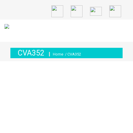
CVA352
Home
/ CVA352