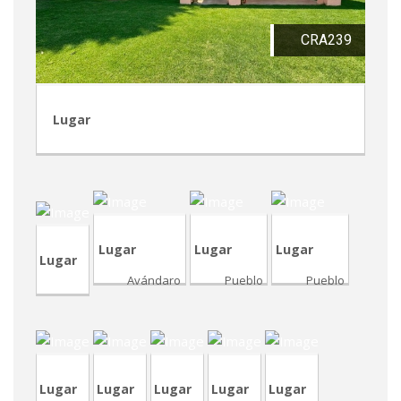
CRA239
Lugar
CVA398-
7
CVP346
CVP346
CRP247
CVA444
Lugar
Lugar
Lugar
Lugar
renta
Avándaro
Pueblo
Pueblo
por
CVP344
CVA446
TVA211
CVA432R
noche
Lugar
Lugar
Lugar
Lugar
Lugar