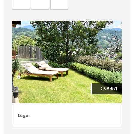
CVA451
Lugar
CVA449
CRA243
CVP350
CRT82
CVP345