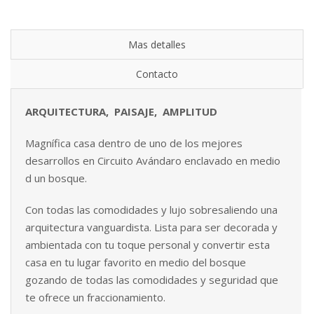
Mas detalles
Contacto
A
RQ
UIT
E
CTU
R
A
,
P
A
I
S
A
J
E
,
A
M
PL
ITUD
Magnífica casa dentro de uno de los mejores
desarrollos en Circuito Avándaro enclavado en medio
d un bosque.
Con todas las comodidades y lujo sobresaliendo una
arquitectura vanguardista. Lista para ser decorada y
ambientada con tu toque personal y convertir esta
casa en tu lugar favorito en medio del bosque
gozando de todas las comodidades y seguridad que
te ofrece un fraccionamiento.