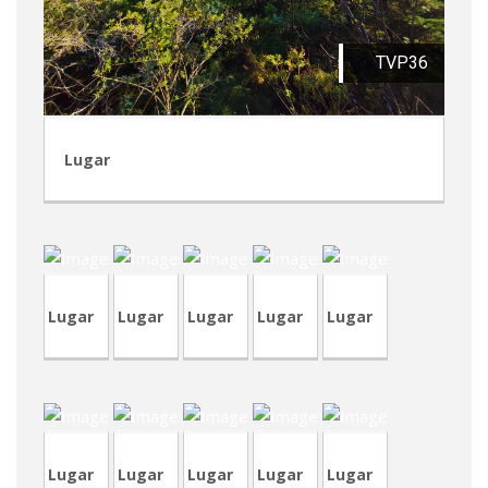
TVP36
Lugar
CVP345
TVA208
CVP287
CVA438
CVP127
Lugar
Lugar
Lugar
Lugar
Lugar
CRA233
CVA443
CVA442
CVP262
T
CRA233
Lugar
Lugar
Lugar
Lugar
Lugar