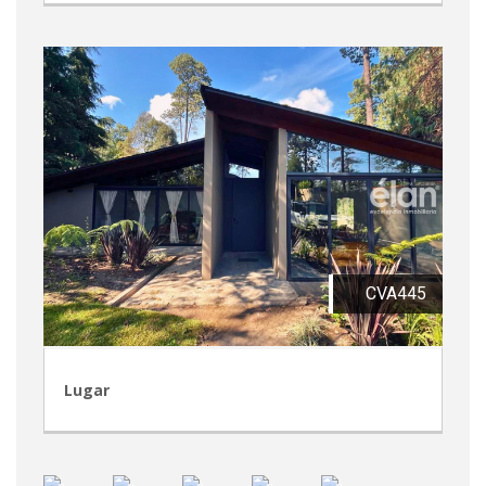
CVA445
Lugar
TVA210
TVA209
CRP246
CVA444
CRA236