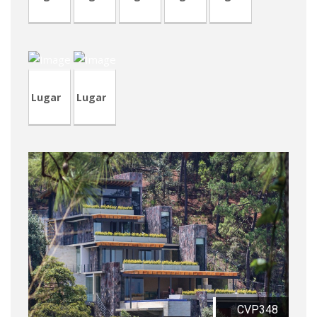
CVP345
RVA43
Lugar
Lugar
CVP348