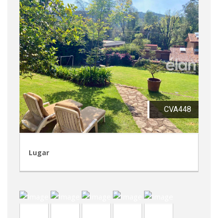
CVA448
Lugar
LCR22
CVA447
TVA212
CRP248
CRA104