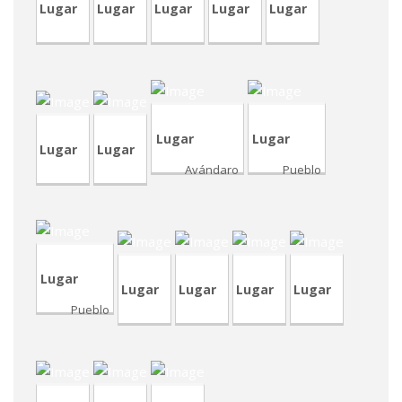
Lugar
Lugar
Lugar
Lugar
Lugar
CVA398-
7
CVP346
CRA239
CRP247
Lugar
Lugar
Lugar
Lugar
Avándaro
Pueblo
CVP346
CVP344
CVA446
TVA211
CVA432R
CVA444
Lugar
Lugar
Lugar
Lugar
Lugar
renta
Pueblo
por
noche
CVA444
CRA237