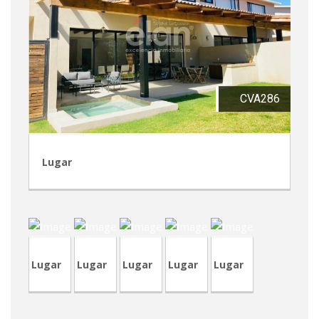
CVA286
Lugar
CVP291
LCR18
CVA383
CRP136
CVP305
Lugar
Lugar
Lugar
Lugar
Lugar
LCR17
CVP303
CVP332