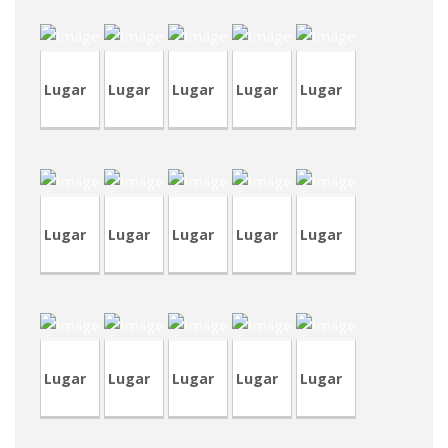
RVM5
CVP323
RVM4
1
RVM2
Lugar
Lugar
Lugar
Lugar
Lugar
CVP95
CVA417
TVP88
TVP89
TVP86
Lugar
Lugar
Lugar
Lugar
Lugar
TVP84-
TVP87
TVA187
CVA411
1
RVA38
Lugar
Lugar
Lugar
Lugar
Lugar
CRA210-
CRT74
CVP318
2
CVA413
TVA184