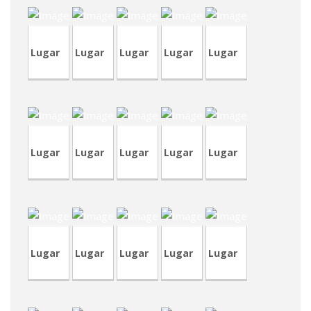
Lugar
Lugar
Lugar
Lugar
Lugar
DV12-
CVA412
CRT73
CVP317
1
DV12
Lugar
Lugar
Lugar
Lugar
Lugar
CVP315
CVA403
TVA183
RVA38
RVM1
Lugar
Lugar
Lugar
Lugar
Lugar
CVA398-
CVP312
TVP85
CRP229
5
TVP84