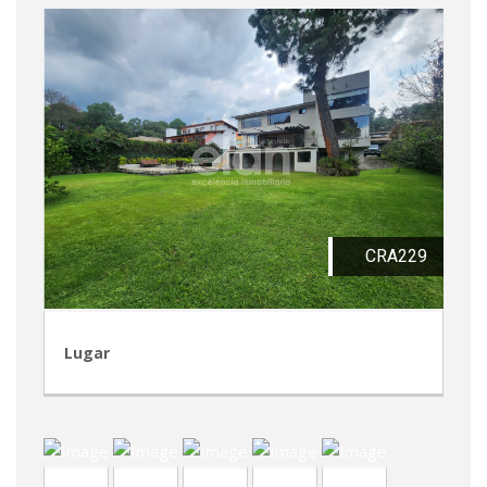
CRA229
Lugar
TVA204
CVA318
TVA60
TVP44
CVP314