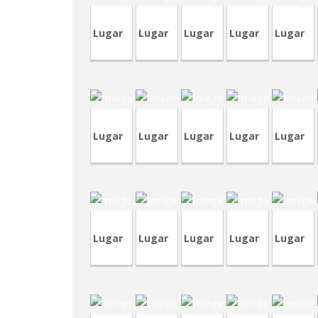
Lugar
Lugar
Lugar
Lugar
Lugar
TVA179
CVP310
TVA178
CRT70
CVA391
C
Lugar
Lugar
Lugar
Lugar
Lugar
CVP291
LCR18
CVA383
CRP136
CVP305
Lugar
Lugar
Lugar
Lugar
Lugar
CRA15
CVP289
CVP291
TVP80
CVP260
C