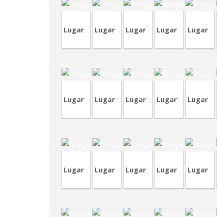
Lugar
Lugar
Lugar
Lugar
Lugar
CVP326-
CRA98-
CVP322
CRP237
2
CVP326
2
C
Lugar
Lugar
Lugar
Lugar
Lugar
TVP84-
TVA187
CVA411
1
RVA38
CRT74
C
Lugar
Lugar
Lugar
Lugar
Lugar
CV
RVA38
RVM1
CVP312
TVP85
CRP229