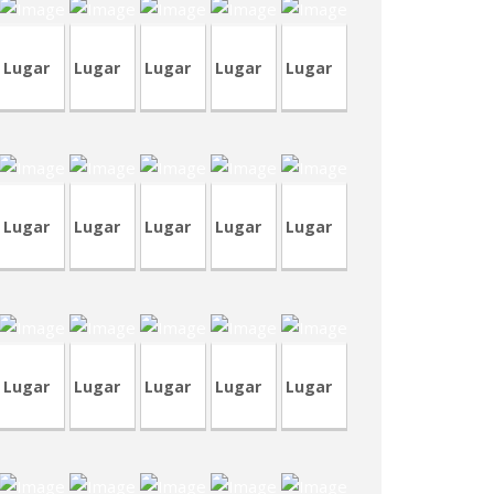
Lugar
Lugar
Lugar
Lugar
Lugar
VA417
TVP88
TVP89
TVP86
TVP87
Lugar
Lugar
Lugar
Lugar
Lugar
DV12-
1
DV12
CVP315
CVA403
TVA183
Lugar
Lugar
Lugar
Lugar
Lugar
A398-
CRP224-
CRP224-
2
4
1
CRT71
CRA201