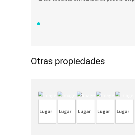
Otras propiedades
CVA260-
4
TVA218
CVP351
TVA215
CVA451
C
Lugar
Lugar
Lugar
Lugar
Lugar
CRA240
CVP347
CVA448
CVA448
LCR22
C