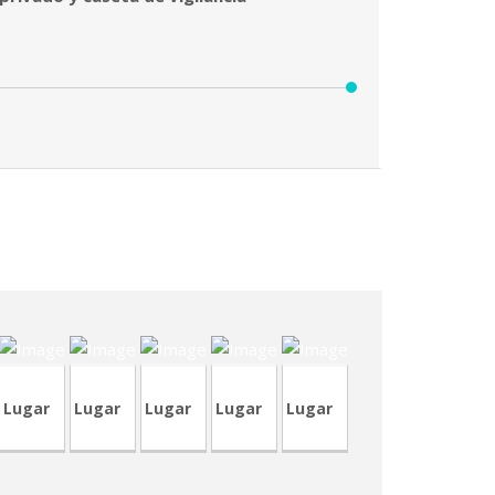
CRA146-
VP349
4
TVP97
CRA241
CRA242
Lugar
Lugar
Lugar
Lugar
Lugar
98-
7
CVP346
CVP346
CVP344