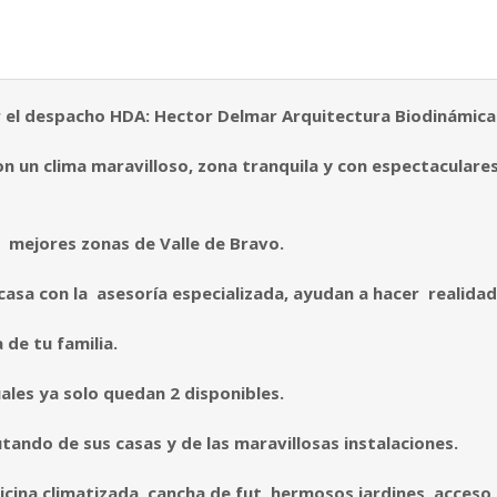
 el despacho HDA: Hector Delmar Arquitectura Biodinámica
con un clima maravilloso, zona tranquila y con espectaculare
as mejores zonas de Valle de Bravo.
casa con la asesoría especializada, ayudan a hacer realidad
 de tu familia.
uales ya solo quedan 2 disponibles.
rutando de sus casas y de las maravillosas instalaciones
.
icina
climatizada, cancha de
fut
, hermosos jardines, acceso 