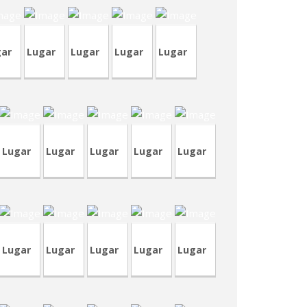
gar
Lugar
Lugar
Lugar
Lugar
A430-
1
CVA430
CVA429
CVP339
CVP338
Lugar
Lugar
Lugar
Lugar
Lugar
CRT73
RVM11
RVP12
CRP241
CVP332
Lugar
Lugar
Lugar
Lugar
Lugar
VA417
CVP328
TVA189
RVM6
CVP322