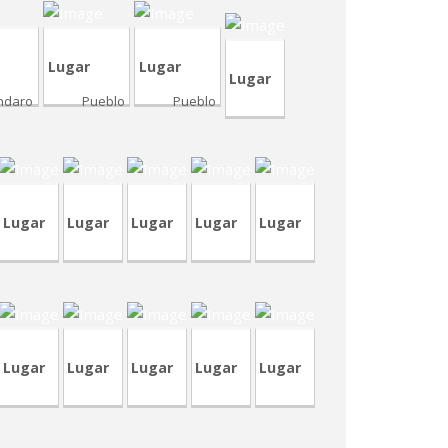
Lugar
Lugar
Lugar
ndaro
Pueblo
Pueblo
RA236
TVP96
CRT81
CRA48
TVA208
Lugar
Lugar
Lugar
Lugar
Lugar
VA441
CVA440
TVA207
CVA437
CVP343
Lugar
Lugar
Lugar
Lugar
Lugar
CVP341-
36
TVP95
CRA228
TVA201
1