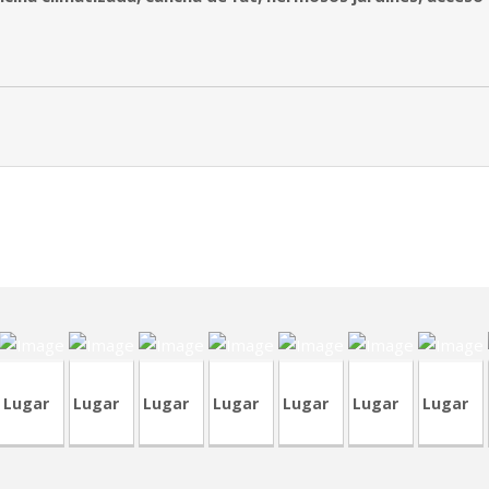
VA449
CRA243
CVP350
CRT82
CVP345
RVA43
CVP348
C
Lugar
Lugar
Lugar
Lugar
Lugar
Lugar
Lugar
CVA3
VA447
TVA212
CRP248
CRA104
CRA239
CRP247