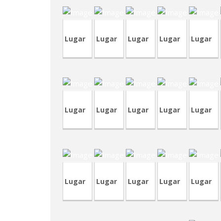
CVA444
Lugar
Lugar
Lugar
Lugar
Lugar
renta
por
CVA446
TVA211
CVA432R
noche
CVA444
C
Lugar
Lugar
Lugar
Lugar
Lugar
TVP36
CVP345
TVA208
CVP287
CVA438
C
Lugar
Lugar
Lugar
Lugar
Lugar
TVA2
CVP341
CRA157
LCV021
CRP237