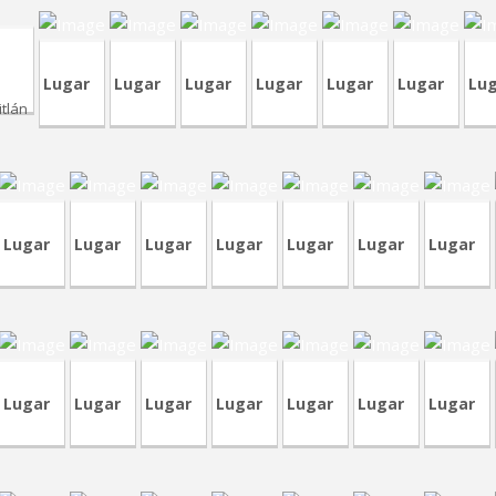
Lugar
Lugar
Lugar
Lugar
Lugar
Lugar
Lu
itlán
CV
VP342
CRT78
TVA203
CVP328
CVP341
CVP341
CVA431
Lugar
Lugar
Lugar
Lugar
Lugar
Lugar
Lugar
CVA408
VA424
CVP336
TVA198
CVP334
RT
CRP235
CVA352
Lugar
Lugar
Lugar
Lugar
Lugar
Lugar
Lugar
RP239
CVP251
CRP185
CVP329
TVA190
RVA40
RVM9
C