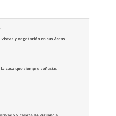
.
s vistas y vegetación en sus áreas
 la casa que siempre soñaste.
privado y caseta de vigilancia