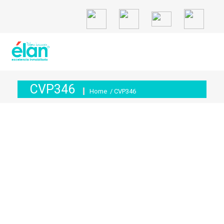
CVP346
Home
/ CVP346