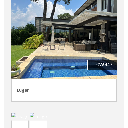
CVA447
Lugar
TVA212
CRP248