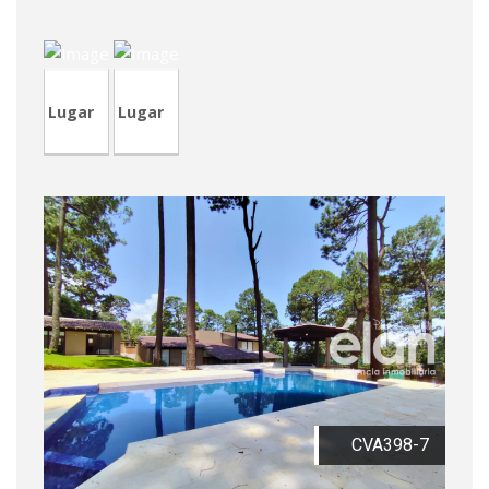
CRA239
CRP247
Lugar
Lugar
CVA398-7