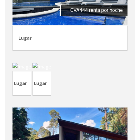
CVA444 renta por noche
Lugar
CVA444
CRA237
Lugar
Lugar